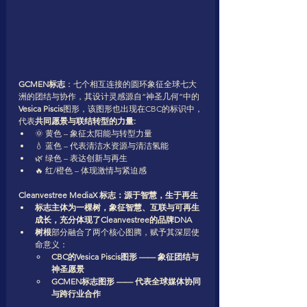
GCMEN标志
：七个相互连接的圆环象征全球七大
洲的团结与协作，其设计灵感源自“神圣几何”中的
Vesica Piscis
图形，该图形也出现在CBC的标识中，
代表
共同愿景与联结转型的力量:
🌞 黄色 – 象征太阳能与转型力量
💧 蓝色 – 代表清洁水资源与清洁氢能
🌿 绿色 – 表达创新与再生
🔥 红/橙色 – 体现激情与紧迫感
Cleanvestree MediaX 标志：源于智慧，生于再生
标志主体为一棵树，象征智慧、互联与可再生
成长，充分体现了Cleanvestree的品牌DNA
树根
部分融合了两个核心图腾，赋予其深层使
命意义：
CBC的Vesica Piscis图形 —— 象征团结与
神圣愿景
GCMEN标志图形 —— 代表全球媒体协同
与跨行业合作