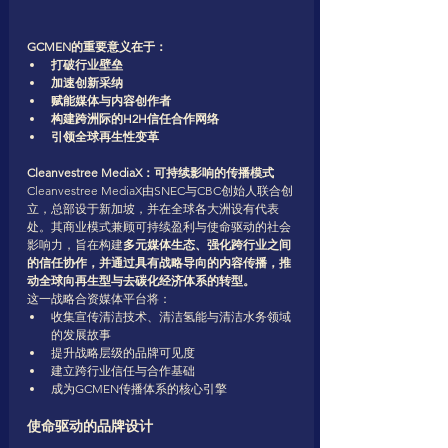
GCMEN的重要意义在于：
打破行业壁垒
加速创新采纳
赋能媒体与内容创作者
构建跨洲际的H2H信任合作网络
引领全球再生性变革
Cleanvestree MediaX：可持续影响的传播模式
Cleanvestree MediaX由SNEC与CBC创始人联合创
立，总部设于新加坡，并在全球各大洲设有代表
处。其商业模式兼顾可持续盈利与使命驱动的社会
影响力，旨在构建
多元媒体生态、强化跨行业之间
的信任协作，并通过具有战略导向的内容传播，推
动全球向再生型与去碳化经济体系的转型。
这一战略合资媒体平台将：
收集宣传清洁技术、清洁氢能与清洁水务领域
的发展故事
提升战略层级的品牌可见度
建立跨行业信任与合作基础
成为GCMEN传播体系的核心引擎
使命驱动的品牌设计