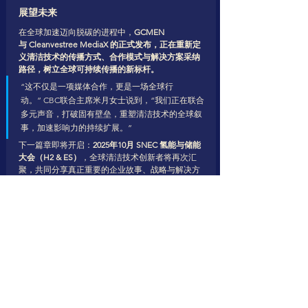
展望未来
在全球加速迈向脱碳的进程中，
GCMEN 
与 Cleanvestree MediaX 的正式发布，正在重新定
义清洁技术的传播方式、合作模式与解决方案采纳
路径，树立全球可持续传播的新标杆。
“这不仅是一项媒体合作，更是一场全球行
动。” CBC联合主席米月女士说到，“我们正在联合
多元声音，打破固有壁垒，重塑清洁技术的全球叙
事，加速影响力的持续扩展。”
下一篇章即将开启：
2025年10月 SNEC 氢能与储能
大会（H2 & ES）
，全球清洁技术创新者将再次汇
聚，共同分享真正重要的企业故事、战略与解决方
案！