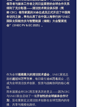
领导者与媒体工作者之间日益紧密的全球合作关系
得到了充分彰显——清洁技术商业俱乐部（简
称 CBC）领导家庭的30余位成员正式开启了中国商
务访问之旅，率先出席了在中国上海举行的“SNEC
国际太阳能光伏与智慧能源（储能）大会暨展览
会”（SNEC PV & EC 2025）。
作为全球
规模最大的清洁技术盛会
，SNEC展览总
面积
超过50万平方米
，每日吸引逾
60万名
观众，已
成为全球清洁技术创新、投资与战略协同的核心枢
纽。
而本届展会对CBC而言更具历史意义——因为CBC
与SNEC联合启动了一项
开创性的全球媒体合作计
划
，旨在重新定义清洁技术创新在全球范围内的传
播、共享与规模化路径。