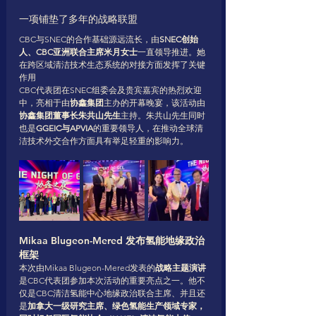
一项铺垫了多年的战略联盟
CBC与SNEC的合作基础源远流长，由
SNEC创始
人、CBC亚洲联合主席米月女士
一直领导推进。她
在跨区域清洁技术生态系统的对接方面发挥了关键
作用
CBC代表团在SNEC组委会及贵宾嘉宾的热烈欢迎
中，亮相于由
协鑫集团
主办的开幕晚宴，该活动由
协鑫集团董事长朱共山先生
主持。朱共山先生同时
也是
GGEIC与APVIA
的重要领导人，在推动全球清
洁技术外交合作方面具有举足轻重的影响力。
Mikaa Blugeon-Mered 
发布氢能地缘政治
框架
本次由Mikaa Blugeon-Mered发表的
战略主题演讲
是CBC代表团参加本次活动的重要亮点之一。他不
仅是CBC清洁氢能中心地缘政治联合主席、并且还
是
加拿大一级研究主席、绿色氢能生产领域专家，