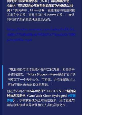
同时担任国际氢能协会（IAHE）清洁氢能大使。
在题为“清洁氢能如何重塑能源储存的地缘政治格
局？”
的演讲中，Mikaa强调：氢能储存与电池储能
不是竞争关系，而是协同共生的伙伴关系，二者共
同构建了新的能源地缘政治动态。
https://video.wixstatic.com/video/ed3c5d_
d684c775d0a84bab9f43621a71beda22/1080
p/mp4/file.mp4
 “电池储能与清洁氢能不是对立的力量，而是携手
并进的盟友。”
Mikaa Blugeon-Mered
说到“它们共
同奠定了一个去中心化、可持续、并在地缘政治上
更加平衡的未来能源体系基础。”
他还宣布将在
2025年10月于“SNEC H2 & ES”期间全
球首发其新书《Quo Vadis Clean Hydrogen? 
#突破
界限
》
，该书或将成为全球清洁技术、清洁氢能与
清洁水务领域领导者及相关人员的必读之作。