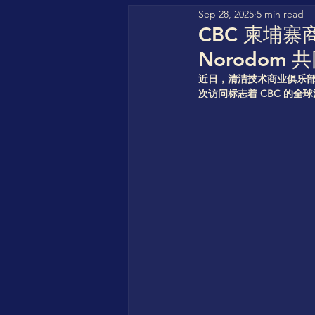
Sep 28, 2025
5 min read
GFHA (Go For Hydrogen Af
CBC 柬埔寨商
Norodom
HyperStrong
CBC Clea
近日，清洁技术商业俱乐部有幸
次访问标志着 CBC 的
CBC StorageVersity Hub
World CleanTech Awards
COREAS High-Tech
Sol
IN4SFS - EU Funded Projec