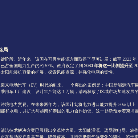
格局
键阶段。近年来，该国在可再生能源方面取得了显著进展：截至 2023 
已占全国电力生产的约 57%。政府设定了到 
2030 年将这一比例提升至 7
快太阳能装机容量的扩展，探索风能资源，并强化电网的韧性。
迎来电动汽车（EV）时代的到来。一个突出的案例是：中国新能源汽车
乘用车工厂建设，设计年产能达 1 万辆，清晰释放了区域市场加速发展
境电力贸易。在未来两年内，该国计划将电力进口能力提升 50% 以上：自
的太阳能和水电，并扩大与越南和泰国的电力合作协议。这一趋势预示着柬埔
和清洁技术解决方案已展现出变革性力量。太阳能灌溉、离网微电网、农
，正在帮助农户提高产量、降低成本，并增强抵御气候变化的韧性。鉴于