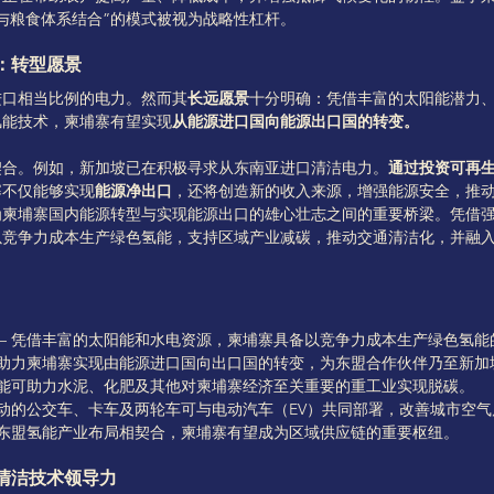
与粮食体系结合”的模式被视为战略性杠杆。
：转型愿景
进口相当比例的电力。然而其
长远愿景
十分明确：凭借丰富的太阳能潜力
氢能技术，柬埔寨有望实现
从能源进口国向能源出口国的转变。
契合。例如，新加坡已在积极寻求从东南亚进口清洁电力。
通过投资可再
寨不仅能够实现
能源净出口
，还将创造新的收入来源，增强能源安全，推
为柬埔寨国内能源转型与实现能源出口的雄心壮志之间的重要桥梁。凭借
以竞争力成本生产绿色氢能，支持区域产业减碳，推动交通清洁化，并融
—— 凭借丰富的太阳能和水电资源，柬埔寨具备以竞争力成本生产绿色氢能
将助力柬埔寨实现由能源进口国向出口国的转变，为东盟合作伙伴乃至新加
氢能可助力水泥、化肥及其他对柬埔寨经济至关重要的重工业实现脱碳。
驱动的公交车、卡车及两轮车可与电动汽车（EV）共同部署，改善城市空
来东盟氢能产业布局相契合，柬埔寨有望成为区域供应链的重要枢纽。
清洁技术领导力