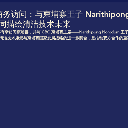
rica)
Cleanvestree
Cleanvestree Africa
G
务访问：与柬埔寨王子 Narithipon
 共同描绘清洁技术未来
n Hydrogen Hub
Quo Vadis Clean Hydrogen
访问柬埔寨，并与 CBC 柬埔寨主席——Narithipong Norodom
全球清洁技术愿景与柬埔寨国家发展战略的进一步契合，是推动双方合作的
StorageVersity
CBC Clean Water Hub
Clean
World CleanTech StartUPs Awards
The Future
arJuice
Eco Power
CBC Clean StartUP hub
t