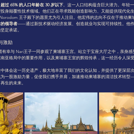
：
超过 65% 的人口年龄在 30 岁以下
。这一人口结构蕴含巨大潜力。年轻
望投身颠覆性技术领域。他们正在寻求既能创造影响力、又能提供现代化
ong Norodom 王子殿下的愿景尤为引人注目。他宏伟的志向不仅在于推
术的领导者
——通过新技术驱动经济发展、创造就业与实现可持续性。他作为
的坚定承诺。
与激励
表团有幸与 Nari王子一同参观了柬埔寨王宫。站立于宝座大厅之中，亲身
东南亚格局中的重要作用，以及柬埔寨王室的辉煌传承，这一经历令人深
述中体会这一历史遗产，极大地丰富了我们的文化认知，并提供了更深层
成为一股激励力量，促使我们携手并肩，加速推动柬埔寨的清洁技术转型
、再生的未来。