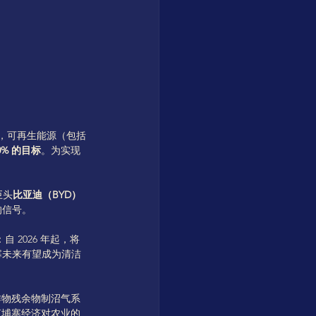
年，可再生能源（包括
0% 的目标
。为实现
巨头
比亚迪（BYD）
的信号。
 2026 年起，将
寨未来有望成为清洁
作物残余物制沼气系
柬埔寨经济对农业的