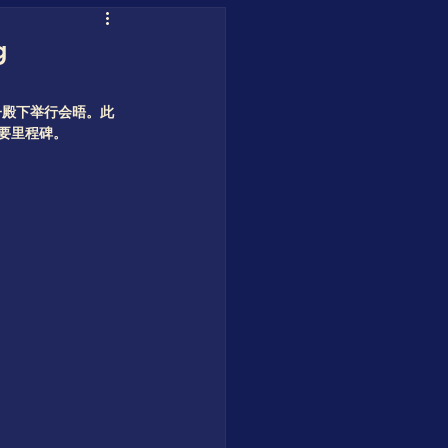
uofuhee
g
 王子殿下举行会晤。此
重要里程碑。
 Water Blueprint