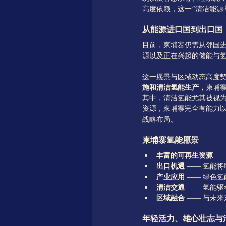
高度依赖，这一“清洁能源
从能源进口国到出口国
目前，柬埔寨仍需从邻国
源以及正在兴起的储能与
这一愿景与区域动态高度
施和清洁氢能生产，
柬埔
其中，清洁氢能尤其被视
资源，柬埔寨完全有能力
战略布局。
柬埔寨氢能愿景
丰富的可再生资源
 
出口机遇
 —— 氢能
产业应用
 —— 绿色
清洁交通
 —— 氢能
区域融合
 —— 与未
年轻活力、雄心壮志与