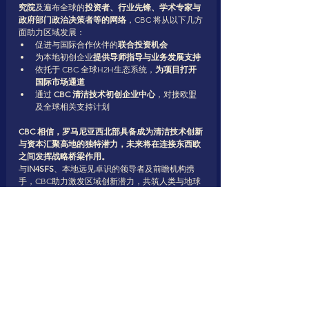
究院
及遍布全球的
投资者、行业先锋、学术专家与
政府部门政治决策者等的网络
，CBC 将从以下几方
面助力区域发展：
促进与国际合作伙伴的
联合投资机会
为本地初创企业
提供导师指导与业务发展支持
依托于 CBC 全球H2H生态系统，
为项目打开
国际市场通道
通过 
CBC 清洁技术初创企业中心
，对接欧盟
及全球相关支持计划
CBC 相信，罗马尼亚西北部具备成为清洁技术创新
与资本汇聚高地的独特潜力，未来将在连接东西欧
之间发挥战略桥梁作用。
与
IN4SFS
、本地远见卓识的领导者及前瞻机构携
手，CBC助力激发区域创新潜力，共筑人类与地球
繁荣的美好未来
最终反思：初创企业是清洁技术变革的核心
力量
在我们 CBC看来，初创企业不仅是清洁技术转型进
程中的参与者，更是其真正的推动者。他们拥有应
对气候挑战所需的灵活性、勇气与创新精神。通过
IN4SFS项目与CBC清洁技术初创企业加速平台，我
们不仅在建设支持机制，更在共建一个全球社群：
让行业领袖、投资人、远见企业家与初创者携手共