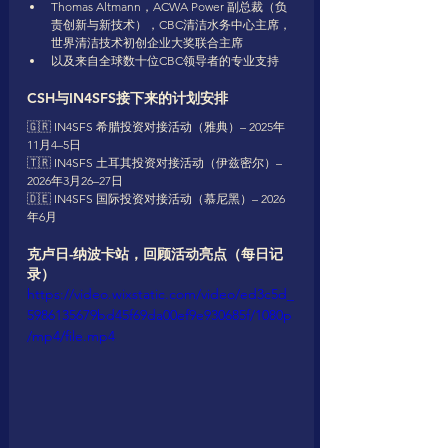
Thomas Altmann，ACWA Power 副总裁（负
责创新与新技术），CBC清洁水务中心主席，
世界清洁技术初创企业大奖联合主席
以及来自全球数十位CBC领导者的专业支持
CSH与IN4SFS接下来的计划安排
🇬🇷 IN4SFS 希腊投资对接活动（雅典）– 2025年
11月4–5日
🇹🇷 IN4SFS 土耳其投资对接活动（伊兹密尔）– 
2026年3月26–27日
🇩🇪 IN4SFS 国际投资对接活动（慕尼黑）– 2026
年6月
克卢日-纳波卡站，回顾活动亮点（每日记
录）
https://video.wixstatic.com/video/ed3c5d_
5986135679bd45f69da00ef9e930685f/1080p
/mp4/file.mp4