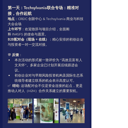
第一天：Techsylvania联合专场：精准对
接，合作起航
地点
：CREIC 创新中心 & Techsylvania 商业与科技
大会会场
上午环节
：欢迎致辞与项目介绍，全面阐
释 IN4SFS 的使命与愿景。
B2B配对会（现场 + 在线）
：精心安排的初创企业
与投资者一对一交流对接。
💬 
反馈
：
本次活动的形式被一致评价为 “高效且富有人
文关怀”。多家企业已计划开展后续跟进会
议。
初创企业对与早期风险投资机构及国际生态系
统领导者建立联系的机会表示高度认可。
✅  
结论:
 这场配对会不仅是资金连接的起点，更是
推动人对人（H2H）合作关系建立的重要契机。