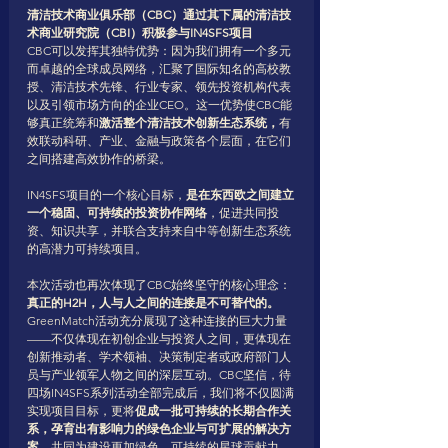
清洁技术商业俱乐部（CBC）通过其下属的清洁技
术商业研究院（CBI）积极参与IN4SFS项目
CBC可以发挥其独特优势：因为我们拥有一个多元
而卓越的全球成员网络，汇聚了国际知名的高校教
授、清洁技术先锋、行业专家、领先投资机构代表
以及引领市场方向的企业CEO。这一优势使CBC能
够真正统筹和
激活整个清洁技术创新生态系统，
有
效联动科研、产业、金融与政策各个层面，在它们
之间搭建高效协作的桥梁。
IN4SFS项目的一个核心目标，
是在东西欧之间建立
一个稳固、可持续的投资协作网络
，促进共同投
资、知识共享，并联合支持来自中等创新生态系统
的高潜力可持续项目。
本次活动也再次体现了CBC始终坚守的核心理念：
真正的H2H，人与人之间的连接是不可替代的。
GreenMatch活动充分展现了这种连接的巨大力量
——不仅体现在初创企业与投资人之间，更体现在
创新推动者、学术领袖、决策制定者或政府部门人
员与产业领军人物之间的深层互动。CBC坚信，待
四场IN4SFS系列活动全部完成后，我们将不仅圆满
实现项目目标，更将
促成一批可持续的长期合作关
系，孕育出有影响力的绿色企业与可扩展的解决方
案
，共同为建设更加绿色、可持续的星球贡献力