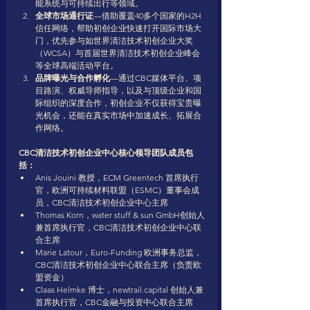
能系统与可持续出行等领域。
全球市场通行证
—借助覆盖40多个国家的H2H
信任网络，帮助初创企业快速打开国际市场大
门，优先参与如世界清洁技术初创企业大奖
（WCSA）与首届世界清洁技术初创企业峰会
等全球高端活动平台。
品牌曝光与合作孵化
—通过CBC媒体平台、项
目路演、权威导师指导，以及与顶级企业和国
际组织的深度合作，初创企业不仅获得宝贵曝
光机会，还能在真实市场中加速成长、拓展合
作网络。
CBC清洁技术初创企业中心核心领导团队成员包
括：
Anis Jouini 教授，ECM Greentech 首席执行
官，欧洲可持续材料联盟（ESMC）董事会成
员，CBC清洁技术初创企业中心主席
Thomas Korn，water stuff & sun GmbH创始人
兼首席执行官，CBC清洁技术初创企业中心联
合主席
Marie Latour，Euro-Funding 欧洲事务总监，
CBC清洁技术初创企业中心联合主席（负责欧
盟资金）
Claas Helmke 博士，newtrail.capital 创始人兼
首席执行官，CBC金融与投资中心联合主席