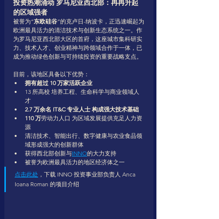
投资热潮涌动 罗马尼亚西北部：冉冉升起
的区域强者
被誉为“
东欧硅谷
”的克卢日-纳波卡，正迅速崛起为
欧洲最具活力的清洁技术与创新生态系统之一。作
为罗马尼亚西北部大区的首府，这座城市集科研实
力、技术人才、创业精神与跨领域合作于一体，已
成为推动绿色创新与可持续投资的重要战略支点。
目前，该地区具备以下优势：
拥有超过 10 万家活跃企业
13 所高校 培养工程、生命科学与商业领域人
才
2.7 万余名 IT&C 专业人士 构成强大技术基础
110 万
劳动力人口 为区域发展提供充足人力资
源
清洁技术、智能出行、数字健康与农业食品领
域形成强大的创新群体
获得西北部创新与
INNO
的大力支持
被誉为欧洲最具活力的地区经济体之一
点击此处
，下载 INNO 投资事业部负责人 Anca 
Ioana Roman 的项目介绍