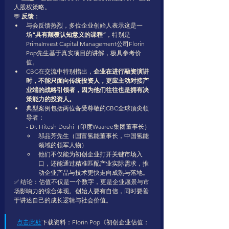
人股权策略。
💬 
反馈
：
与会反馈热烈，多位企业创始人表示这是一
场
“具有颠覆认知意义的课程”
，特别是
PrimaInvest Capital Management公司Florin 
Pop先生基于真实项目的讲解，极具参考价
值。
CBC在交流中特别指出，
企业在进行融资演讲
时，不能只面向传统投资人，更应主动对接产
业端的战略引领者，因为他们往往也是拥有决
策能力的投资人。
典型案例包括两位备受尊敬的CBC全球顶尖领
导者：
- Dr. Hitesh Doshi（印度Waaree集团董事长）
邬品芳先生（国富氢能董事长，中国氢能
领域的领军人物）
他们不仅能为初创企业打开关键市场入
口，还能通过精准匹配产业实际需求，推
动企业产品与技术更快走向成熟与落地。
✅ 结论：估值不仅是一个数字，更是企业愿景与市
场影响力的综合体现。创始人要有自信，同时要善
于讲述自己的成长逻辑与社会价值。
点击此处
下载资料：Florin Pop《初创企业估值：