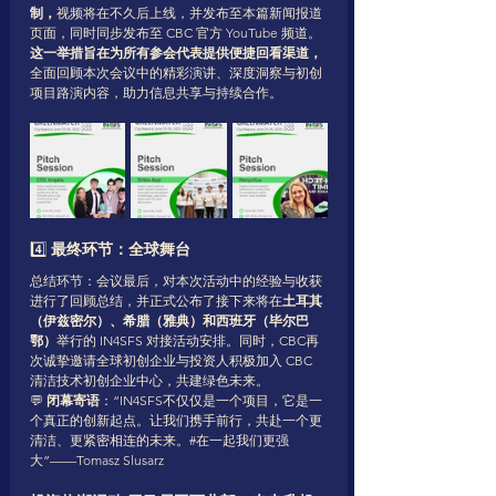
制，
视频将在不久后上线，并发布至本篇新闻报道
页面，同时同步发布至 CBC 官方 YouTube 频道。
这一举措旨在为所有参会代表提供便捷回看渠道，
全面回顾本次会议中的精彩演讲、深度洞察与初创
项目路演内容，助力信息共享与持续合作。
4️⃣ 
最终环节：全球舞台
总结环节：会议最后，对本次活动中的经验与收获
进行了回顾总结，并正式公布了接下来将在
土耳其
（伊兹密尔）、希腊（雅典）和西班牙（毕尔巴
鄂）
举行的 IN4SFS 对接活动安排。同时，CBC再
次诚挚邀请全球初创企业与投资人积极加入 CBC 
清洁技术初创企业中心，共建绿色未来。
💬 
闭幕寄语
：“IN4SFS不仅仅是一个项目，它是一
个真正的创新起点。让我们携手前行，共赴一个更
清洁、更紧密相连的未来。#在一起我们更强
大”——Tomasz Slusarz