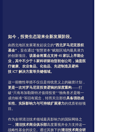
如今，投资生态迎来全新发展阶段。
由西北地区发展署发起设立的
“西北罗马尼亚股权
基金”
，旨在通过“智慧资本”赋能区域内最具潜力
的创新项目。
该基金将重点支持 45 家以上早期企
业，其中不少于 5 家科研驱动型初创公司，涵盖医
疗健康、农业食品、化妆品、先进制造及硬科
技 ICT 解决方案等关键领域。
这一前瞻性举措不仅仅是传统意义上的融资计划，
更是一次对罗马尼亚投资逻辑的深度重构
——打
破“只有布加勒斯特才值得投资”“独角兽才是唯一
成功标准”等旧有观念，转而关注那些
具备强劲成
长性、实际影响力与可持续扩展潜力
的优质初创项
目。
作为全球清洁技术领域最具影响力的国际网络之
一，
清洁技术商业俱乐部
高度重视并全力支持这一
战略性基金的设立。通过其旗下的
清洁技术商业研