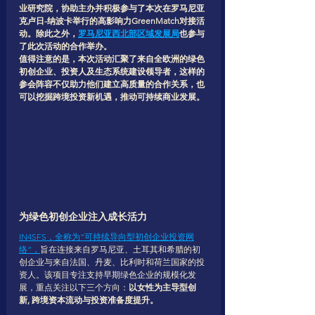
业研究院，协助主办并积极参与了本次在罗马尼亚
克卢日-纳波卡举行的高影响力GreenMatch对接活
动。除此之外，
罗马尼亚西北部区域发展局
也参与
了此次活动的合作举办。
值得注意的是，本次活动汇聚了来自全欧洲的绿色
初创企业、投资人及生态系统建设领导者，这样的
参会阵容不仅助力他们建立高质量的合作关系，也
可以挖掘跨境投资新机遇，推动可持续商业发展。
为绿色初创企业注入成长活力
IN4SFS，全称为“可持续导向型初创企业投资网
络”，
旨在连接来自罗马尼亚、土耳其和希腊的初
创企业与来自法国、丹麦、比利时和荷兰国家的投
资人。该项目专注支持早期绿色企业的规模化发
展，重点关注以下三个方向：
以女性为主导型创
新, 跨境资本流动与投资准备度提升。