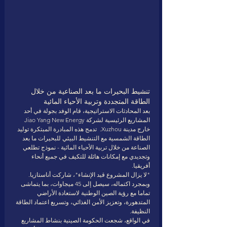
تنشيط البحيرات ما بعد الصناعية من خلال 
الطاقة المتجددة وتربية الأحياء المائية 
بعد المحادثات الاستراتيجية، قام الوفد بجولة في أحد 
المشاريع الرئيسية لشركة Jiao Yang New Energy 
خارج مدينة Xuzhou.  تدمج هذه المبادرة المبتكرة توليد 
الطاقة الشمسية مع التنشيط البيئي للبحيرات ما بعد 
الصناعة من خلال تربية الأحياء المائية - نموذج تطلعي 
وتجديدي مع إمكانات هائلة للتكيف في جميع أنحاء 
أفريقيا. 
"لا يزال المشروع قيد الإنشاء"، شاركت أناستازيا. 
وبمجرد اكتماله، سيصل إلى 45 ميجاوات، بما يتماشى 
تماما مع رؤية الصين الوطنية لاستعادة الأراضي 
المتدهورة، وتعزيز الأمن الغذائي، وتسريع اعتماد الطاقة 
النظيفة. 
في الواقع، شجعت الحكومة الصينية بنشاط المشاريع 