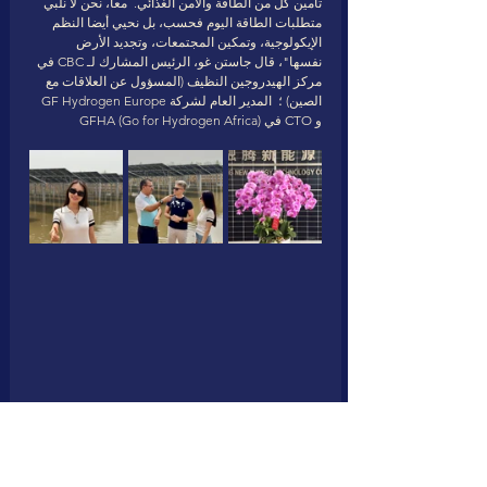
تأمين كل من الطاقة والأمن الغذائي.  معا، نحن لا نلبي 
متطلبات الطاقة اليوم فحسب، بل نحيي أيضا النظم 
الإيكولوجية، وتمكين المجتمعات، وتجديد الأرض 
نفسها"، قال جاستن غو، الرئيس المشارك لـ CBC في 
مركز الهيدروجين النظيف (المسؤول عن العلاقات مع 
الصين) ؛  المدير العام لشركة GF Hydrogen Europe 
و CTO في GFHA (Go for Hydrogen Africa) 