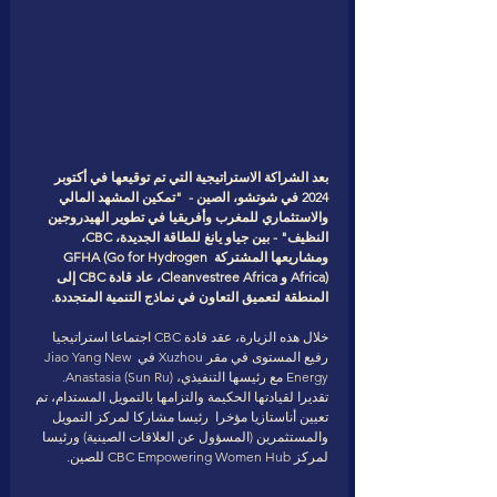
بعد الشراكة الاستراتيجية التي تم توقيعها في أكتوبر 
2024 في شوتشو، الصين -  "تمكين المشهد المالي 
والاستثماري للمغرب وأفريقيا في تطوير الهيدروجين 
النظيف" - بين جياو يانغ للطاقة الجديدة، CBC، 
ومشاريعها المشتركة GFHA (Go for Hydrogen 
Africa) و Cleanvestree Africa، عاد قادة CBC إلى 
المنطقة لتعميق التعاون في نماذج التنمية المتجددة. 
خلال هذه الزيارة، عقد قادة CBC اجتماعا استراتيجيا 
رفيع المستوى في مقر Xuzhou في Jiao Yang New 
Energy مع رئيسها التنفيذي، Anastasia (Sun Ru).  
تقديرا لقيادتها الحكيمة والتزامها بالتمويل المستدام، تم 
تعيين أناستازيا مؤخرا  رئيسا مشاركا لمركز التمويل 
والمستثمرين (المسؤول عن العلاقات الصينية) ورئيسا 
لمركز CBC Empowering Women Hub للصين. 