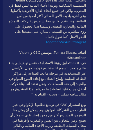
وأضاف: "يمكن نشر هذه الأنواع من مشاريع الطاقة 
الشمسية المتكاملة وتربية الأحياء المائية ليس فقط في 
المغرب، ولكن في جميع أنحاء القارة الأفريقية بأكملها.  
وفي أفريقيا، يعد الأمن الغذائي أكثر أهمية من أمن 
الطاقة، وهنا نقدم الاثنين معا. سندرس عن كثب النماذج 
المالية والتجارية المعنية، وسيساعدنا الحصول على 
رؤى مباشرة من السيدة أناستازيا على تنفيذها على 
النحو الأمثل. كما نقول دائما - 
. 
#TogetherWeAreStronger
أضاف Tomasz Slusarz، مؤسس CBC و Vision 
Streamliner: 
في CBC، تتجاوز رؤيتنا الاستدامة - فنحن نهدف إلى بناء 
عالم متجدد.  تسمح لنا مشاريع كهذه بتحويل  الأراضي 
غير المستخدمة في مرحلة ما بعد الصناعة إلى مراكز 
للطاقة النظيفة وإنتاج الغذاء، مع إعادة التنوع البيولوجي 
والحياة إلى هذه المساحات. ونحن نعتقد أنه لبناء كوكب 
أفضل، يجب علينا استعادة ما دمرناه.  هذا المشروع هو 
مثال ساطع يمكننا - ويجب - القيام به. " 
ومع استمرار CBC في توسيع نظامها الإيكولوجي عبر 
القارات من الشركاء الموثوق بهم، يمكن أن يمثل هذا 
النوع من المشاريع أكثر من مجرد إنجاز تقني - يمكن أن 
تصبح  رمزا للتعاون بين الصين والمغرب وأفريقيا في 
مجال التقنيات النظيفة وتربية الأحياء المائية وبالتالي 