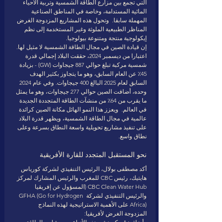
التي تجمع بين مزارع الطاقة الشمسية وتربية الأحياء 
المائية المستدامة، وخاصة في المناطق الصناعية 
المهملة سابقا.  وتحول هذه المشاريع المزدوجة الغرض 
المناظر الطبيعية الملوثة وغير المستخدمة إلى نظم 
إيكولوجية منتجة ومتنوعة بيولوجيا. 
إن قيادة الصين في مجال الطاقة الشمسية لا مثيل لها.  
اعتبارا من ديسمبر 2024، حققت البلاد إجمالي قدرة 
شمسية مركبة تبلغ حوالي 887 جيجاوات (GW) - بزيادة 
45٪ عن العام السابق، وهو ما يتجاوز بكثير الهدف 
السابق لعام 2025 البالغ 400 جيجاوات. وفي عام 2024 
وحده، أضافت الصين حوالي 277 جيجاوات، وهو ما يمثل 
ما يقرب من 64٪ من منشآت الطاقة المتجددة الجديدة 
في العالم.  ويعزز هذا النمو الهائل مكانة الصين كرائدة 
عالمية في مجال الطاقة الشمسية، ويظهر قدرة البلاد 
على تنفيذ مشاريع تحويلية واسعة النطاق بسرعة وعلى 
نطاق واسع. 
نحو المستقبل المتجدد للقارة الأفريقية 
أكد مصطفى بولال، الرئيس التنفيذي لشركة كورياس 
هايتيك، رئيس CBC للمغرب والرئيس المشارك لمركز 
CBC Clean Water Hub (المسؤول عن إفريقيا 
والرئيس التنفيذي لشركة GFHA (Go for Hydrogen 
Africa) على الأهمية الاستراتيجية لهذه النماذج 
المزدوجة الغرض لأفريقيا: 